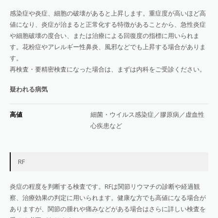
感染症や炎症、細胞の破壊があると上昇します。重症度が高いほど高
値になり、炎症が治まると正常化する特徴があることから、急性炎症
や細胞破壊の度合い、または治療による回復度の指標に用いられま
す。花粉症やアレルギー性鼻炎、風邪などでも上昇する場合がありま
す。
再検査・要精密検査になった場合は、まずは内科をご受診ください。
疑われる病気
高値
細菌・ウイルス感染症／膠原病／虚血性
心疾患など
RF
炎症の程度を判断する検査です。RFは関節リウマチの診断や経過観
察、治療効果の判定に用いられます。健康な方でも高値になる場合が
ありますが、関節の腫れや痛みなどがある場合はさらに詳しい検査を