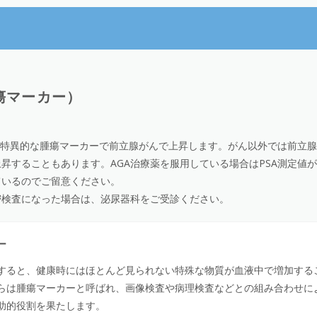
腫瘍マーカー）
に特異的な腫瘍マーカーで前立腺がんで上昇します。がん以外では前立
昇することもあります。AGA治療薬を服用している場合はPSA測定値
ているのでご留意ください。
密検査になった場合は、泌尿器科をご受診ください。
ー
すると、健康時にはほとんど見られない特殊な物質が血液中で増加する
らは腫瘍マーカーと呼ばれ、画像検査や病理検査などとの組み合わせに
助的役割を果たします。