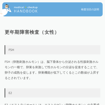
検査項目の説明
更年期障害検査（女性）
FSH
FSH（卵胞刺激ホルモン）は、脳下垂体から分泌される性腺刺激ホル
モンの一種で、卵巣を刺激して性ホルモンの分泌を促進することで、
卵子の成熟を促します。卵巣機能が低下してくるとこの数値が上昇す
るとされています。
E2
E2（エストラジオール）は、エストロゲン（卵胞ホルモン）の主要成