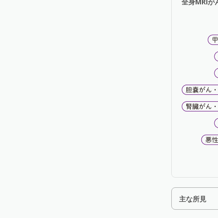
全身MRI
主な所見