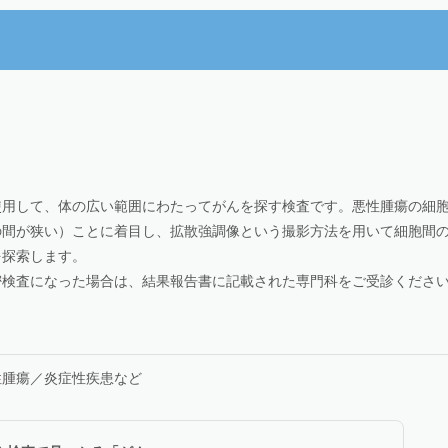
使用して、体の広い範囲にわたってがんを探す検査です。悪性腫瘍の細
の間が狭い）ことに着目し、拡散強調像という撮影方法を用いて細胞間
を探索します。
密検査になった場合は、結果報告書に記載された専門科をご受診くださ
性腫瘍／炎症性疾患など