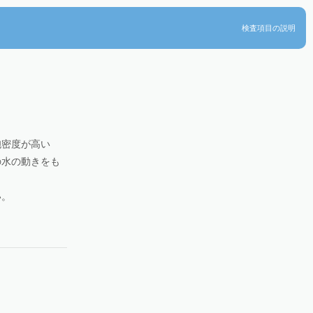
検査項目の説明
胞密度が高い
の水の動きをも
い。