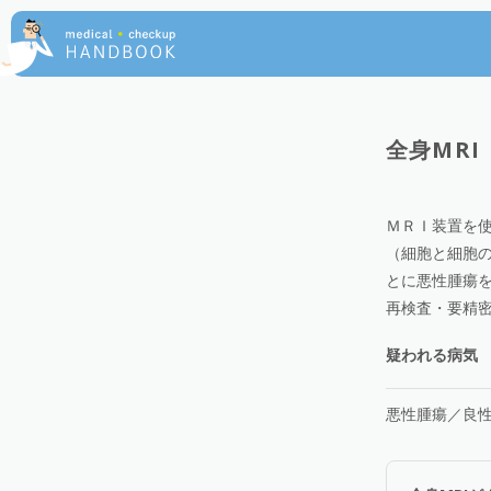
全身MRI
ＭＲＩ装置を
（細胞と細胞
とに悪性腫瘍
再検査・要精
疑われる病気
悪性腫瘍／良