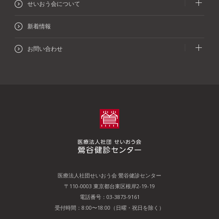
各検査の内容
法定健診
産業医・ストレスチェック
一般外来
/専門外来
フロアガイド
せいおう会について
人間ドックラウンジ
台東区民健診
医療機関への紹介状発行について
フォローアップサロン
センター概要
新着情報
VIPルームのご案内
オプション検査
労災二次健診
所在地とアクセス
理念と方針
お問い合わせ
オプション検査
健康診断の注意事項
特定保健指導
（必ずお読みください）
特定健診機関について
よくある質問
健康診断の注意事項
申込みフォーマット
（必ずお読みください）
特定保健指導機関について
資料請求
申込みフォーマット
健康経営宣言
電子パンフレット
採用情報
個人情報保護方針
医療法人社団せいおう会
鶯谷健診センター
研究情報の公開について
〒110-0003
東京都台東区根岸
2-19-19
電話番号：03-3873-9161
広報誌『うぐいす下町手帖』
受付時間：8:00〜18:00（日曜・祝日を除く）