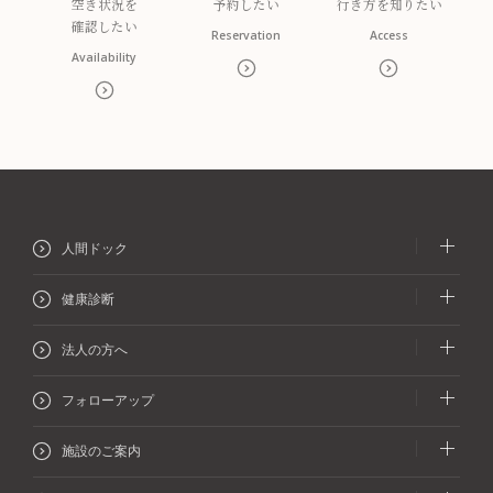
空き状況を
予約したい
行き方を
知りたい
確認したい
Reservation
Access
Availability
人間ドック
人間ドック
健康診断
協会けんぽの方：
プレミアムドック
生活習慣病予防健診等
法人の方へ
協会けんぽの方：
協会けんぽの方：
人間ドック
生活習慣病予防健診等のオプション検査
企業健診（施設健診／巡回健診）
協会けんぽ以外の方：
フォローアップ
協会けんぽの方：
プレミアムドック
生活習慣病健診
法定健診
協会けんぽ以外の方：
再検査・精密検査
協会けんぽ以外の方：
施設のご案内