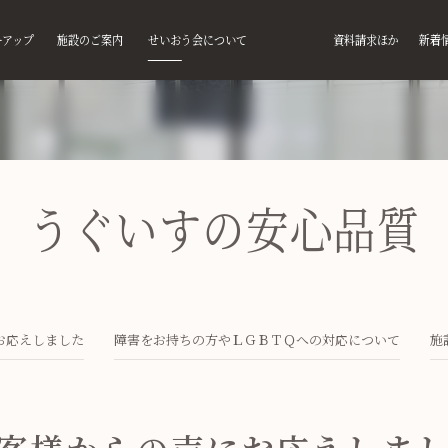
ーアップ
施設のご案内
せいおう会について
資料請求ほか
新着
健診／巡回健診）
習慣病予防健診等
検査・精密検査
フロアガイド
センター概要
習慣病予防健診等のオプション検査
般外来／専門外来
フォローアップサロン
理念と方針
うぐいすの安心品質
が確定したお客様へ
習慣病健診
療機関への紹介状発行について
所在地とアクセス
特定健診機関について
スチェック
健診
災二次健診
特定保健指導機関について
区民健診
定保健指導
障害をお持ちの方やLGBTQへの対応について
お応えしました
障害をお持ちの方やＬＧＢＴＱへの対応について
施
健康経営宣言
採用情報
読みください）
個人情報保護方針