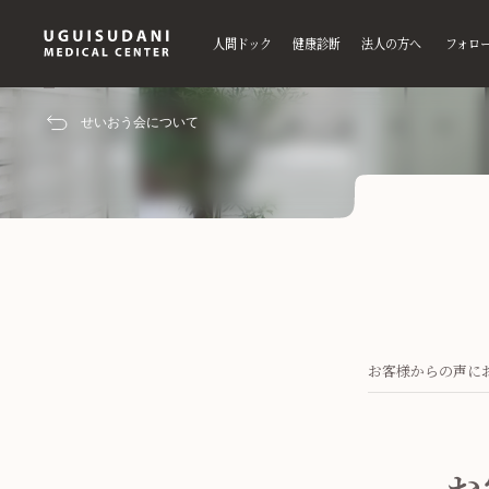
人間ドック
健康診断
法人の方へ
フォロ
せいおう会について
人間ドック
企業健診（施設
生活
再
プレミアムドック
法定健診
生活
一
人間ドック
巡回健診の日程
生活
医
プレミアムドック
産業医・ストレ
法定
労
各検査の内容
台東
特
お客様からの声に
人間ドック健診フロアのご案内
オプション一覧
人間ドックラウンジのご案内
健康診断の注意事項
（必ずお
VIPルームのご案内
申込みフォーマット