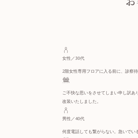
お
オプション一覧
健康診断の注意事項
（必ずお読みください）
申込みフォーマット
女性／30代
2階女性専用フロアに入る前に、診察
ご不快な思いをさせてしまい申し訳あ
改装いたしました。
男性／40代
何度電話しても繋がらない。急いでい