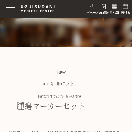
マイページ
WEB問診
空き状況
予約する
NEW
2026年6月1日スタート
手軽な採血ではじめるがん対策
腫瘍マーカーセット