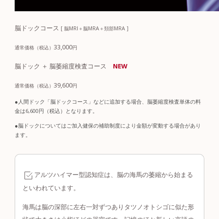
脳ドックコース
[ 脳MRI＋脳MRA＋頚部MRA ]
33,000
通常価格（税込）
円
脳ドック ＋ 脳萎縮度検査コース
NEW
39,600
通常価格（税込）
円
●人間ドック「脳ドックコース」などに追加する場合、脳萎縮度検査単体の料
金は6,600円（税込）となります。
●脳ドックについてはご加入健保の補助制度により金額が変動する場合があり
ます。
アルツハイマー型認知症は、脳の海馬の萎縮から始まる
といわれています。
海馬は脳の深部に左右一対ずつありタツノオトシゴに似た形