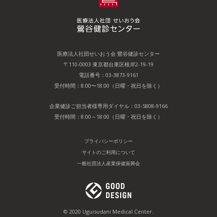
採用情報
個人情報保護方針
医療法人社団せいおう会
鶯谷健診センター
研究情報の公開について
〒110-0003
東京都台東区根岸
2-19-19
電話番号：03-3873-9161
広報誌『うぐいす下町手帖』
受付時間：8:00〜18:00（日曜・祝日を除く）
うぐいすの安心品質
企業健診ご担当者様専用ダイヤル：03-5808-9166
受付時間：8:00～18:00（日曜・祝日を除く）
プライバシーポリシー
サイトのご利用について
一般社団法人産業保健振興会
© 2020 Uguisudani Medical Center.