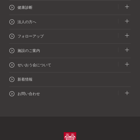
人間ドック
健康診断
協会けんぽの方：
プレミアムドック
生活習慣病予防健診等
法人の方へ
協会けんぽの方：
協会けんぽの方：
人間ドック
生活習慣病予防健診等のオプション検査
企業健診（施設健診／巡回健診）
協会けんぽ以外の方：
フォローアップ
協会けんぽの方：
プレミアムドック
生活習慣病健診
法定健診
協会けんぽ以外の方：
再検査・精密検査
協会けんぽ以外の方：
施設のご案内
各検査の内容
法定健診
産業医・ストレスチェック
一般外来
/専門外来
フロアガイド
せいおう会について
人間ドックラウンジ
台東区民健診
医療機関への紹介状発行について
フォローアップサロン
センター概要
新着情報
VIPルームのご案内
オプション検査
労災二次健診
所在地とアクセス
理念と方針
お問い合わせ
オプション検査
健康診断の注意事項
特定保健指導
（必ずお読みください）
特定健診機関について
よくある質問
健康診断の注意事項
申込みフォーマット
（必ずお読みください）
特定保健指導機関について
資料請求
申込みフォーマット
健康経営宣言
電子パンフレット