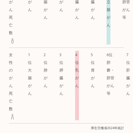
が
が
腸
が
臓
臓
立
胆管
ん
ん
が
ん
が
が
腺
がん
死
ん
ん
ん
が
等
亡
ん
数
女
1
2
3
4
5
6位
7
性
位
位
位
位
位
胆
位
の
大
肺
膵
乳
胃
嚢・
肝
が
腸
が
臓
が
が
胆管
臓
ん
が
ん
が
ん
ん
がん
が
死
ん
ん
等
ん
亡
数
厚生労働省2024年統計