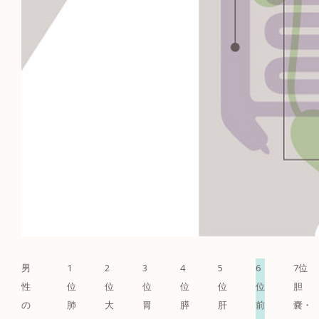
男
1
2
3
4
5
6
7位
性
位
位
位
位
位
位
胆
の
肺
大
胃
膵
肝
前
嚢・