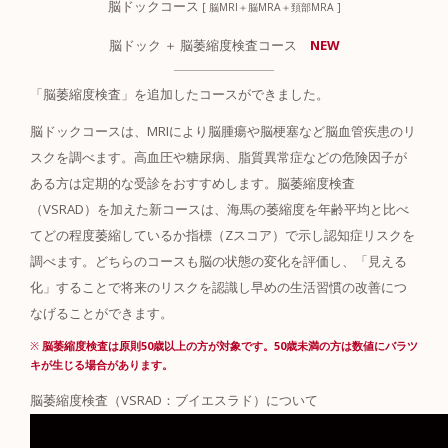
脳ドックコース
[ 脳MRI＋脳MRA＋頚部MRA ]
脳ドック ＋ 脳萎縮度検査コース
NEW
「脳萎縮度検査」を追加したコースが
できました。
脳ドックコースは、MRIにより脳腫瘍や脳梗塞など脳血管疾患のリ
スクを調べます。高血圧や糖尿病、脂質異常症などの危険因子が
ある方は定期的な受診をおすすめします。脳萎縮度検査
（VSRAD）を加えた新コースは、海馬の萎縮度を年齢平均と比べ
てどの程度萎縮しているか指標（Zスコア）で示し認知症リスクを
調べます。どちらのコースも脳の状態の変化を評価し、「見える
化」することで将来のリスクを認識し早めの生活習慣の改善につ
なげることができます。
脳萎縮度検査は原則50歳以上の方が対象です。50歳未満の方は数値にバラツ
キが生じる場合があります。
脳萎縮度検査（VSRAD：ブイエスラド）について